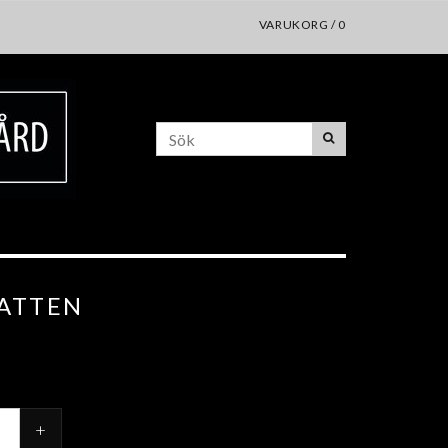
VARUKORG
/
0
VATTEN
+