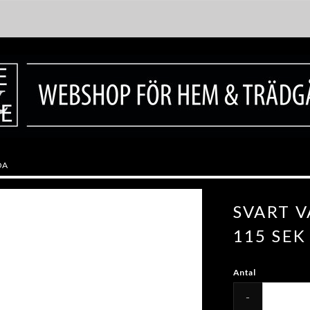
DA
SVART 
115 SEK
Antal
-