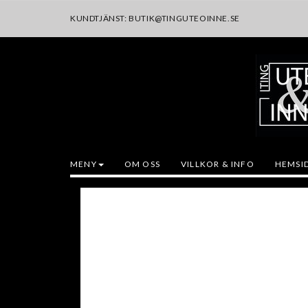
KUNDTJÄNST:
BUTIK@TINGUTEOINNE.SE
MENY
OM OSS
VILLKOR & INFO
HEMSI