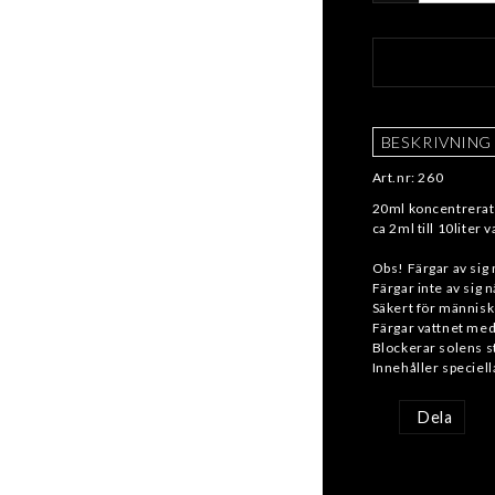
BESKRIVNING
Art.nr: 260
20ml koncentrerat 
ca 2ml till 10liter 
Obs! Färgar av sig 
Färgar inte av sig 
Säkert för människ
Färgar vattnet med
Blockerar solens st
Dela