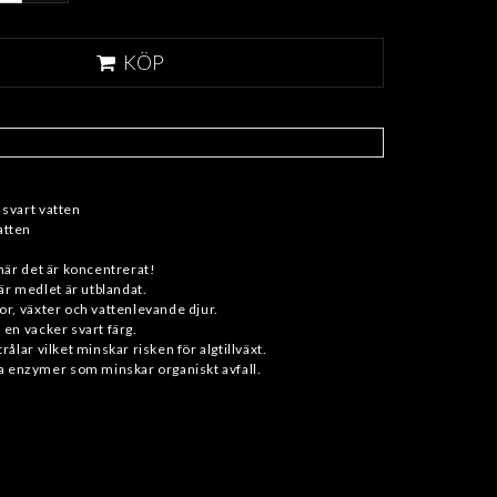
KÖP
svart vatten
vatten
när det är koncentrerat!
när medlet är utblandat.
or, växter och vattenlevande djur.
 en vacker svart färg.
rålar vilket minskar risken för algtillväxt.