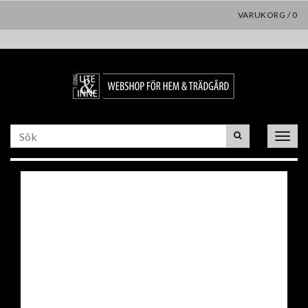
VARUKORG
/
0
Toggle
naviga