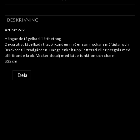
BESKRIVNING
Art.nr: 262
Hängande fågelbad i lättbetong
Dekorativt fågelbad i trapplikanden nivåer som lockar småfåglar och
insekter till trädgården. Hängs enkelt upp i ett träd eller pergola med
tillhörande krok. Vacker detalj med både funktion och charm.
ø22cm
Dela