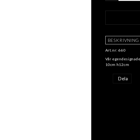
BESKRIVNING
Art.nr: 660
Vår egendesignade
10cm h12cm
Dela