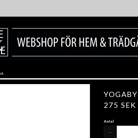
DA
YOGABY
275 SEK
Antal
-