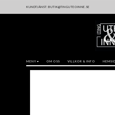
KUNDTJÄNST:
BUTIK@TINGUTEOINNE.SE
MENY
OM OSS
VILLKOR & INFO
HEMSI