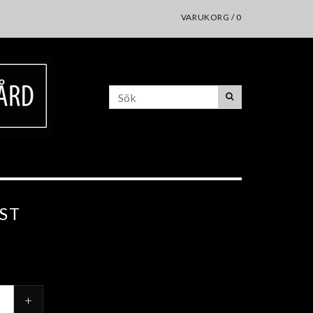
VARUKORG
/
0
ST
+