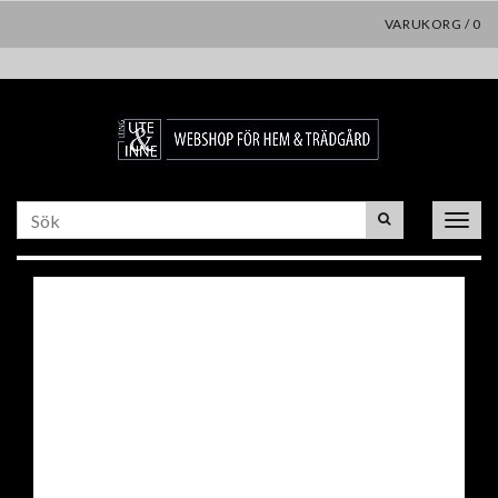
VARUKORG
/
0
Toggle
naviga