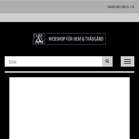
VARUKORG
/
0
Toggle
naviga